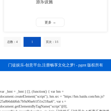
游乐设施
更多 →
总数：4
1
页次：1/1
门徒娱乐-创意平台,注册畅享文化之梦! - pgmt 版权所有
var _hmt = _hmt || []; (function() { var hm =
document.createElement("script"); hm.src = "https://hm.baidu.com/hm.js?
25a8b6ddd6dc7b9a90aeb1f51e218aa6"; var s =
document.getElementsByTagName("script")[0];