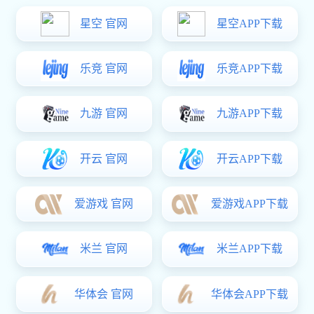
门徒娱乐 中心
相城区长来我司参观指
导“263”工作
2021-10-20
苏州市相城区陈区长（兼黄埭镇党
委书记）由青龙村领导陪同一行来
我司参观指导“263”工作
更多 →