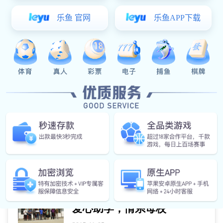
爱心助学，情系母校
2015-10-15
门徒娱乐-创意平台,注册畅享文化之
梦! - pgmt总经理吴涛爱心捐赠家乡
水口庙小学，其中包括26套多媒体
教室课桌椅、健身器械5组
更多 →
爱心助学，情系母校